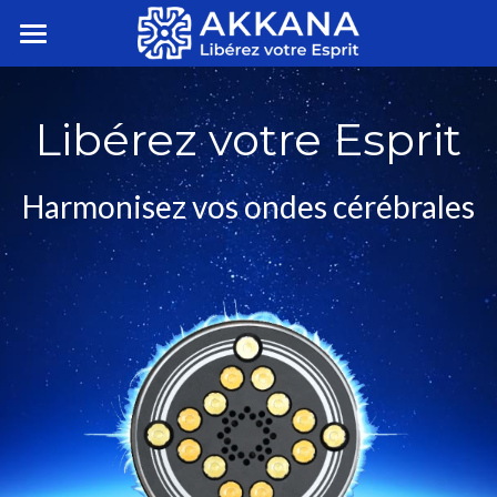
AKKANA
Libérez votre Esprit
BÉNÉFICES
RÉSERVATIONS & TARIFS
Harmonisez vos ondes cérébrales
ROXIVA
EFFETS
CONTRE-INDICATIONS
NEWSLETTER
ÉVÉNEMENTS PRIVÉS
ACHETER ROXIVA